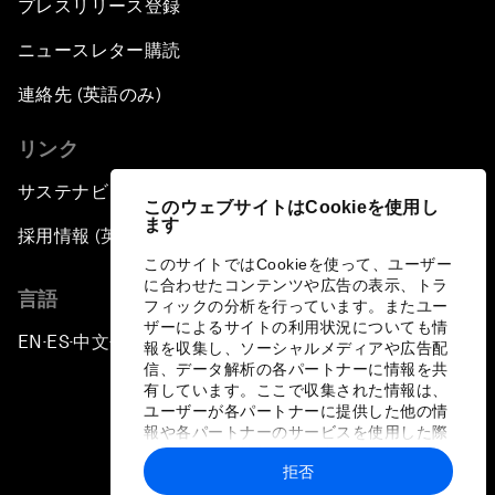
プレスリリース登録
ニュースレター購読
連絡先 (英語のみ)
リンク
サステナビリティへの取り組み
このウェブサイトはCookieを使用し
ます
採用情報 (英語のみ)
このサイトではCookieを使って、ユーザー
に合わせたコンテンツや広告の表示、トラ
言語
フィックの分析を行っています。またユー
ザーによるサイトの利用状況についても情
EN
ES
中文
日本語
▪
▪
▪
報を収集し、ソーシャルメディアや広告配
信、データ解析の各パートナーに情報を共
有しています。ここで収集された情報は、
ユーザーが各パートナーに提供した他の情
報や各パートナーのサービスを使用した際
に収集された情報と組み合わされ、各パー
拒否
トナーによって使用されることがありま
プライバシーポリシーと利用規約