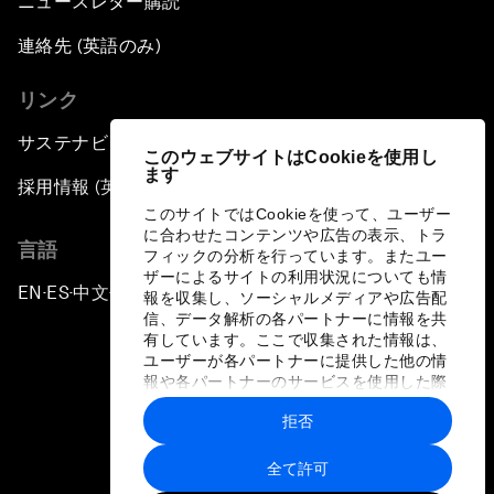
ニュースレター購読
連絡先 (英語のみ)
リンク
サステナビリティへの取り組み
このウェブサイトはCookieを使用し
ます
採用情報 (英語のみ)
このサイトではCookieを使って、ユーザー
に合わせたコンテンツや広告の表示、トラ
言語
フィックの分析を行っています。またユー
ザーによるサイトの利用状況についても情
EN
ES
中文
日本語
▪
▪
▪
報を収集し、ソーシャルメディアや広告配
信、データ解析の各パートナーに情報を共
有しています。ここで収集された情報は、
ユーザーが各パートナーに提供した他の情
報や各パートナーのサービスを使用した際
に収集された情報と組み合わされ、各パー
拒否
トナーによって使用されることがありま
プライバシーポリシーと利用規約
す。
全て許可
サイトマップ