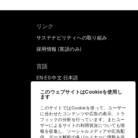
リンク
サステナビリティへの取り組み
採用情報 (英語のみ)
て
言語
EN
ES
中文
日本語
▪
▪
▪
このウェブサイトはCookieを使用し
ます
このサイトではCookieを使って、ユーザー
に合わせたコンテンツや広告の表示、トラ
フィックの分析を行っています。またユー
ザーによるサイトの利用状況についても情
報を収集し、ソーシャルメディアや広告配
信、データ解析の各パートナーに情報を共