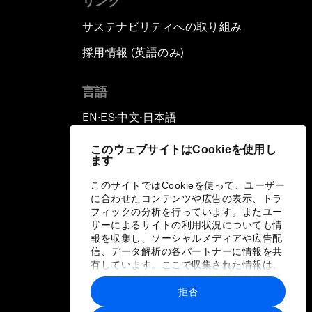
リンク
サステナビリティへの取り組み
採用情報 (英語のみ)
て
言語
EN
ES
中文
日本語
▪
▪
▪
このウェブサイトはCookieを使用し
ます
このサイトではCookieを使って、ユーザー
に合わせたコンテンツや広告の表示、トラ
フィックの分析を行っています。またユー
ザーによるサイトの利用状況についても情
報を収集し、ソーシャルメディアや広告配
信、データ解析の各パートナーに情報を共
有しています。ここで収集された情報は、
ユーザーが各パートナーに提供した他の情
報や各パートナーのサービスを使用した際
拒否
に収集された情報と組み合わされ、各パー