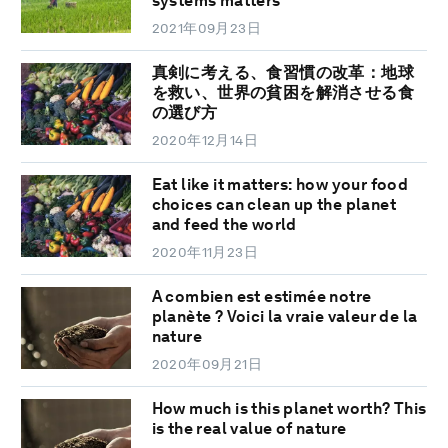
systems matters
2021年09月23日
真剣に考える、食習慣の改革：地球
を救い、世界の貧困を解消させる食
の選び方
2020年12月14日
Eat like it matters: how your food
choices can clean up the planet
and feed the world
2020年11月23日
A combien est estimée notre
planète ? Voici la vraie valeur de la
nature
2020年09月21日
How much is this planet worth? This
is the real value of nature