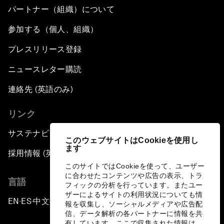
パートナー（組織）について
参加する（個人、組織）
プレスリリース登録
ニュースレター購読
連絡先 (英語のみ)
リンク
サステナビリティへの取り組み
このウェブサイトはCookieを使用し
ます
採用情報 (英語のみ)
このサイトではCookieを使って、ユーザー
に合わせたコンテンツや広告の表示、トラ
言語
フィックの分析を行っています。またユー
ザーによるサイトの利用状況についても情
EN
ES
中文
日本語
▪
▪
▪
報を収集し、ソーシャルメディアや広告配
信、データ解析の各パートナーに情報を共
有しています。ここで収集された情報は、