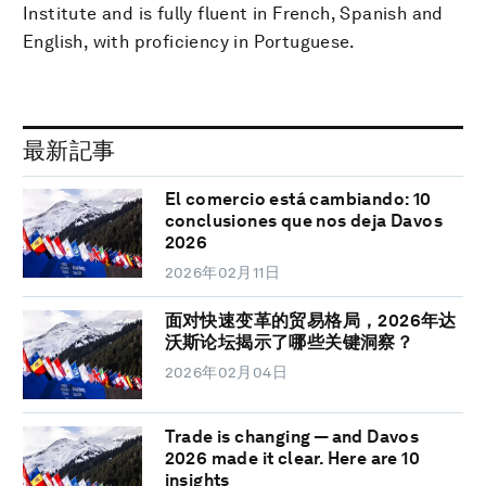
Institute and is fully fluent in French, Spanish and
English, with proficiency in Portuguese.
最新記事
El comercio está cambiando: 10
conclusiones que nos deja Davos
2026
2026年02月11日
面对快速变革的贸易格局，2026年达
沃斯论坛揭示了哪些关键洞察？
2026年02月04日
Trade is changing — and Davos
2026 made it clear. Here are 10
insights