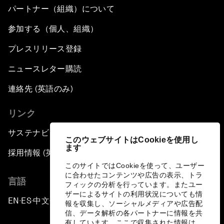
パートナー（組織）について
参加する（個人、組織）
プレスリリース登録
ニュースレター購読
連絡先 (英語のみ)
リンク
サステナビリティへの取り組み
このウェブサイトはCookieを使用し
ます
採用情報 (英語のみ)
このサイトではCookieを使って、ユーザー
に合わせたコンテンツや広告の表示、トラ
言語
フィックの分析を行っています。またユー
ザーによるサイトの利用状況についても情
EN
ES
中文
日本語
▪
▪
▪
報を収集し、ソーシャルメディアや広告配
信、データ解析の各パートナーに情報を共
有しています。ここで収集された情報は、