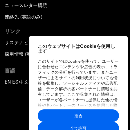
ニュースレター購読
連絡先 (英語のみ)
リンク
サステナビリティへの取り組み
このウェブサイトはCookieを使用し
ます
採用情報 (英語のみ)
このサイトではCookieを使って、ユーザー
に合わせたコンテンツや広告の表示、トラ
言語
フィックの分析を行っています。またユー
ザーによるサイトの利用状況についても情
EN
ES
中文
日本語
▪
▪
▪
報を収集し、ソーシャルメディアや広告配
信、データ解析の各パートナーに情報を共
有しています。ここで収集された情報は、
ユーザーが各パートナーに提供した他の情
報や各パートナーのサービスを使用した際
に収集された情報と組み合わされ、各パー
拒否
トナーによって使用されることがありま
プライバシーポリシーと利用規約
す。
全て許可