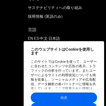
サステナビリティへの取り組み
採用情報 (英語のみ)
て
言語
EN
ES
中文
日本語
▪
▪
▪
このウェブサイトはCookieを使用し
ます
このサイトではCookieを使って、ユーザー
に合わせたコンテンツや広告の表示、トラ
フィックの分析を行っています。またユー
ザーによるサイトの利用状況についても情
報を収集し、ソーシャルメディアや広告配
信、データ解析の各パートナーに情報を共
有しています。ここで収集された情報は、
ユーザーが各パートナーに提供した他の情
報や各パートナーのサービスを使用した際
拒否
に収集された情報と組み合わされ、各パー