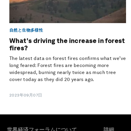
自然と生物多様性
What's driving the increase in forest
fires?
The latest data on forest fires confirms what we’ve
long feared: Forest fires are becoming more
widespread, burning nearly twice as much tree
cover today as they did 20 years ago.
2023年09月07日
世界経済フォーラムについて
詳細