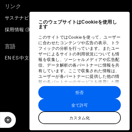
リンク
サステナビリティへの取り組み
このウェブサイトはCookieを使用し
ます
採用情報 (英語のみ)
このサイトではCookieを使って、ユーザー
に合わせたコンテンツや広告の表示、トラ
言語
フィックの分析を行っています。またユー
ザーによるサイトの利用状況についても情
EN
ES
中文
日本語
▪
▪
▪
報を収集し、ソーシャルメディアや広告配
信、データ解析の各パートナーに情報を共
有しています。ここで収集された情報は、
ユーザーが各パートナーに提供した他の情
報や各パートナーのサービスを使用した際
に収集された情報と組み合わされ、各パー
拒否
トナーによって使用されることがありま
プライバシーポリシーと利用規約
す。
全て許可
サイトマップ
カスタム化
©
2026
世界経済フォーラム
EN
ES
中文
日本語