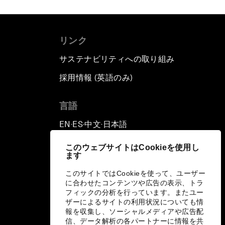
リンク
サステナビリティへの取り組み
採用情報 (英語のみ)
て
言語
EN
ES
中文
日本語
▪
▪
▪
このウェブサイトはCookieを使用し
ます
このサイトではCookieを使って、ユーザー
に合わせたコンテンツや広告の表示、トラ
フィックの分析を行っています。またユー
ザーによるサイトの利用状況についても情
報を収集し、ソーシャルメディアや広告配
信、データ解析の各パートナーに情報を共