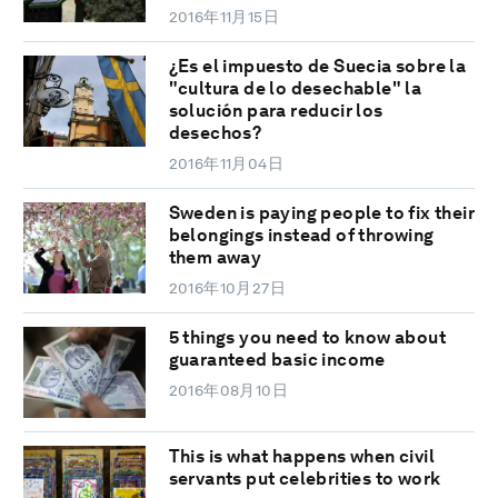
2016年11月15日
¿Es el impuesto de Suecia sobre la
"cultura de lo desechable" la
solución para reducir los
desechos?
2016年11月04日
Sweden is paying people to fix their
belongings instead of throwing
them away
2016年10月27日
5 things you need to know about
guaranteed basic income
2016年08月10日
This is what happens when civil
servants put celebrities to work