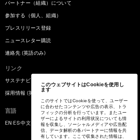
パートナー（組織）について
参加する（個人、組織）
プレスリリース登録
ニュースレター購読
連絡先 (英語のみ)
リンク
サステナビリティへの取り組み
このウェブサイトはCookieを使用し
ます
採用情報 (英語のみ)
このサイトではCookieを使って、ユーザー
に合わせたコンテンツや広告の表示、トラ
言語
フィックの分析を行っています。またユー
ザーによるサイトの利用状況についても情
EN
ES
中文
日本語
▪
▪
▪
報を収集し、ソーシャルメディアや広告配
信、データ解析の各パートナーに情報を共
有しています。ここで収集された情報は、