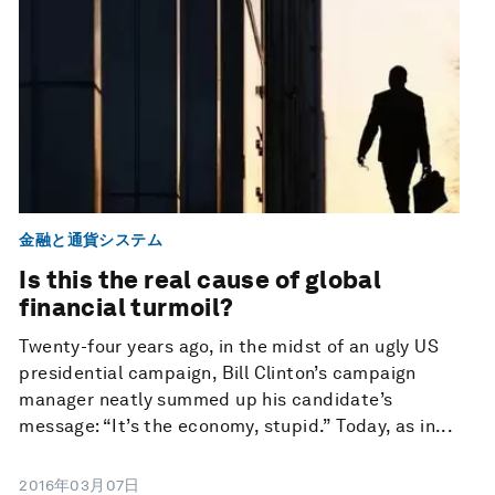
金融と通貨システム
Is this the real cause of global
financial turmoil?
Twenty-four years ago, in the midst of an ugly US
presidential campaign, Bill Clinton’s campaign
manager neatly summed up his candidate’s
message: “It’s the economy, stupid.” Today, as in...
2016年03月07日