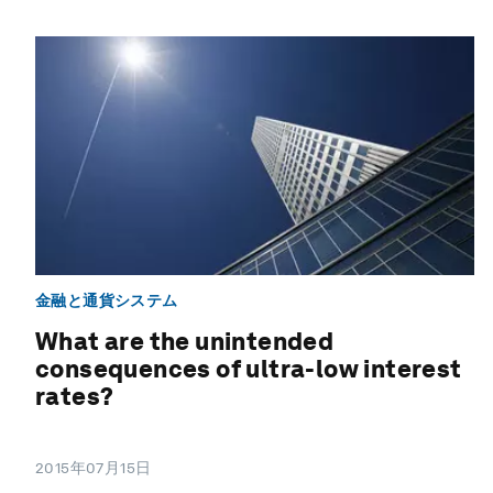
金融と通貨システム
What are the unintended
consequences of ultra-low interest
rates?
2015年07月15日