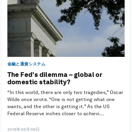
金融と通貨システム
The Fed's dilemma – global or
domestic stability?
“In this world, there are only two tragedies,” Oscar
Wilde once wrote. “One is not getting what one
wants, and the other is getting it.” As the US
Federal Reserve inches closer to achievi...
2016年05月09日