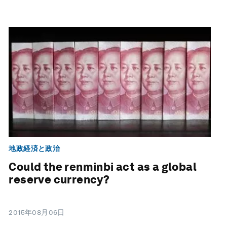
地政経済と政治
Could the renminbi act as a global
reserve currency?
2015年08月06日