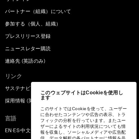
パートナー（組織）について
参加する（個人、組織）
プレスリリース登録
ニュースレター購読
連絡先 (英語のみ)
リンク
サステナビリティへの取り組み
このウェブサイトはCookieを使用し
ます
採用情報 (英語のみ)
このサイトではCookieを使って、ユーザー
に合わせたコンテンツや広告の表示、トラ
言語
フィックの分析を行っています。またユー
ザーによるサイトの利用状況についても情
EN
ES
中文
日本語
▪
▪
▪
報を収集し、ソーシャルメディアや広告配
信、データ解析の各パートナーに情報を共