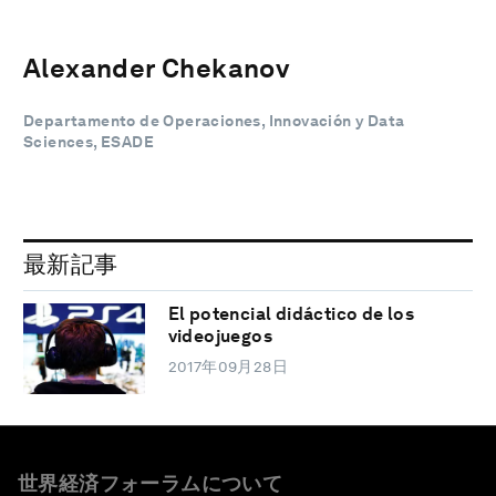
Alexander Chekanov
Departamento de Operaciones, Innovación y Data
Sciences, ESADE
最新記事
El potencial didáctico de los
videojuegos
2017年09月28日
世界経済フォーラムについて