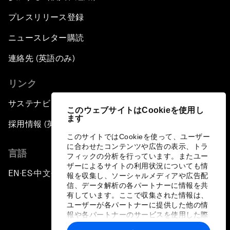
プレスリリース登録
ニュースレター購読
連絡先 (英語のみ)
リンク
サステナビリティへの取り組み
このウェブサイトはCookieを使用し
ます
採用情報 (英語のみ)
このサイトではCookieを使って、ユーザー
に合わせたコンテンツや広告の表示、トラ
言語
フィックの分析を行っています。またユー
ザーによるサイトの利用状況についても情
EN
ES
中文
日本語
▪
▪
▪
報を収集し、ソーシャルメディアや広告配
信、データ解析の各パートナーに情報を共
有しています。ここで収集された情報は、
ユーザーが各パートナーに提供した他の情
報や各パートナーのサービスを使用した際
に収集された情報と組み合わされ、各パー