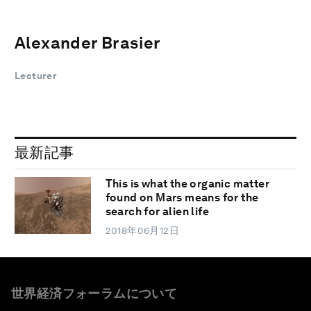
Alexander Brasier
Lecturer
最新記事
This is what the organic matter
found on Mars means for the
search for alien life
2018年06月12日
世界経済フォーラムについて