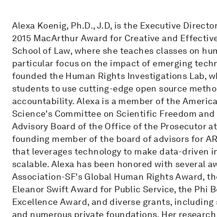
Alexa Koenig, Ph.D., J.D, is the Executive Direct
2015 MacArthur Award for Creative and Effective 
School of Law, where she teaches classes on hum
particular focus on the impact of emerging tech
founded the Human Rights Investigations Lab, w
students to use cutting-edge open source metho
accountability. Alexa is a member of the Americ
Science's Committee on Scientific Freedom and R
Advisory Board of the Office of the Prosecutor at
founding member of the board of advisors for A
that leverages technology to make data-driven i
scalable. Alexa has been honored with several aw
Association-SF's Global Human Rights Award, th
Eleanor Swift Award for Public Service, the Phi 
Excellence Award, and diverse grants, including
and numerous private foundations. Her researc