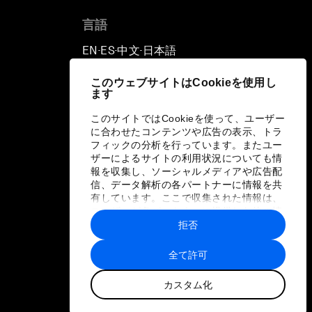
言語
EN
ES
中文
日本語
▪
▪
▪
このウェブサイトはCookieを使用し
ます
このサイトではCookieを使って、ユーザー
に合わせたコンテンツや広告の表示、トラ
フィックの分析を行っています。またユー
ザーによるサイトの利用状況についても情
報を収集し、ソーシャルメディアや広告配
信、データ解析の各パートナーに情報を共
有しています。ここで収集された情報は、
ユーザーが各パートナーに提供した他の情
報や各パートナーのサービスを使用した際
拒否
に収集された情報と組み合わされ、各パー
トナーによって使用されることがありま
全て許可
す。
カスタム化