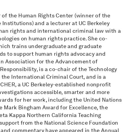
or of the Human Rights Center (winner of the
Institutions) and a lecturer at UC Berkeley
an rights and international criminal law with a
nologies on human rights practice. She co-
hich trains undergraduate and graduate
ds to support human rights advocacy and
an Association for the Advancement of
esponsibility, is a co-chair of the Technology
 the International Criminal Court, and is a
RCHER, a UC Berkeley-established nonprofit
nvestigations accessible, smarter and more
ards for her work, including the United Nations
e Mark Bingham Award for Excellence, the
Beta Kappa Northern California Teaching
 support from the National Science Foundation
h and commentary have appeared in the Annual