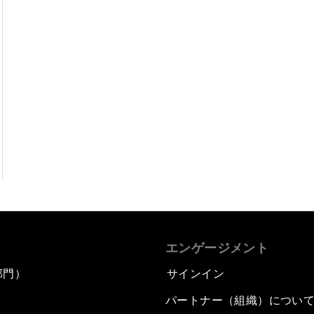
エンゲージメント
部門）
サインイン
パートナー（組織）につい