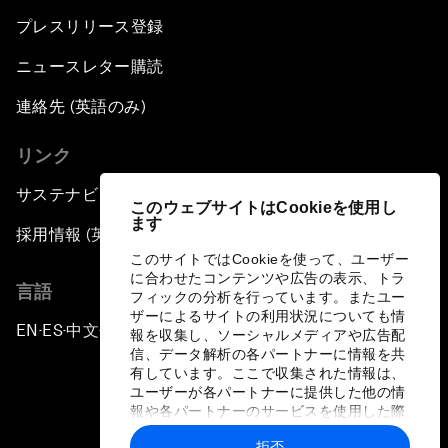
プレスリリース登録
ニュースレター購読
連絡先 (英語のみ)
リンク
サステナビリティへの取り組み
このウェブサイトはCookieを使用し
ます
採用情報 (英語のみ)
このサイトではCookieを使って、ユーザー
に合わせたコンテンツや広告の表示、トラ
言語
フィックの分析を行っています。またユー
ザーによるサイトの利用状況についても情
EN
ES
中文
日本語
▪
▪
▪
報を収集し、ソーシャルメディアや広告配
信、データ解析の各パートナーに情報を共
有しています。ここで収集された情報は、
ユーザーが各パートナーに提供した他の情
報や各パートナーのサービスを使用した際
に収集された情報と組み合わされ、各パー
拒否