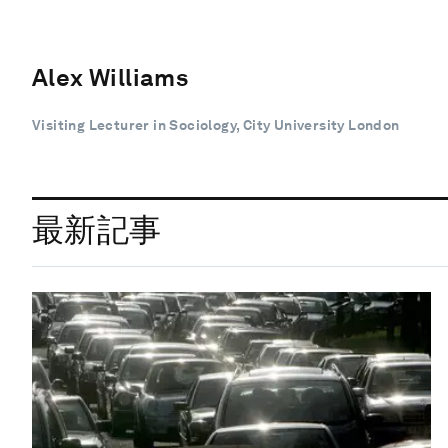
Alex Williams
Visiting Lecturer in Sociology, City University London
最新記事