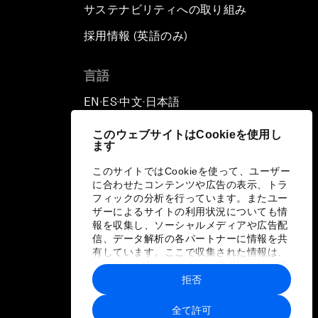
サステナビリティへの取り組み
採用情報 (英語のみ)
て
言語
EN
ES
中文
日本語
▪
▪
▪
このウェブサイトはCookieを使用し
ます
このサイトではCookieを使って、ユーザー
に合わせたコンテンツや広告の表示、トラ
フィックの分析を行っています。またユー
ザーによるサイトの利用状況についても情
報を収集し、ソーシャルメディアや広告配
信、データ解析の各パートナーに情報を共
有しています。ここで収集された情報は、
ユーザーが各パートナーに提供した他の情
報や各パートナーのサービスを使用した際
拒否
に収集された情報と組み合わされ、各パー
トナーによって使用されることがありま
全て許可