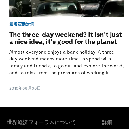
気候変動対策
The three-day weekend? It isn't just
a nice idea, it's good for the planet
Almost everyone enjoys a bank holiday. A three-
day weekend means more time to spend with
family and friends, to go out and explore the world,
and to relax from the pressures of working li...
2016年08月30日
世界経済フォーラムについて
詳細