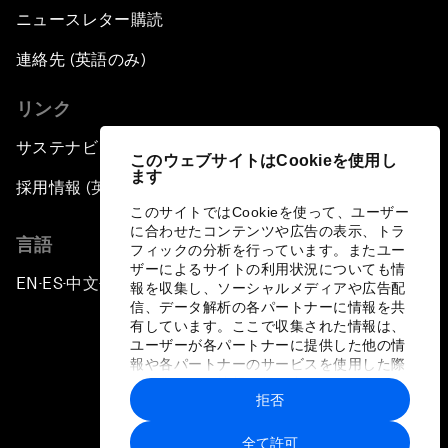
ニュースレター購読
連絡先 (英語のみ)
リンク
サステナビリティへの取り組み
このウェブサイトはCookieを使用し
ます
採用情報 (英語のみ)
このサイトではCookieを使って、ユーザー
に合わせたコンテンツや広告の表示、トラ
言語
フィックの分析を行っています。またユー
ザーによるサイトの利用状況についても情
EN
ES
中文
日本語
▪
▪
▪
報を収集し、ソーシャルメディアや広告配
信、データ解析の各パートナーに情報を共
有しています。ここで収集された情報は、
ユーザーが各パートナーに提供した他の情
報や各パートナーのサービスを使用した際
に収集された情報と組み合わされ、各パー
拒否
トナーによって使用されることがありま
プライバシーポリシーと利用規約
す。
全て許可