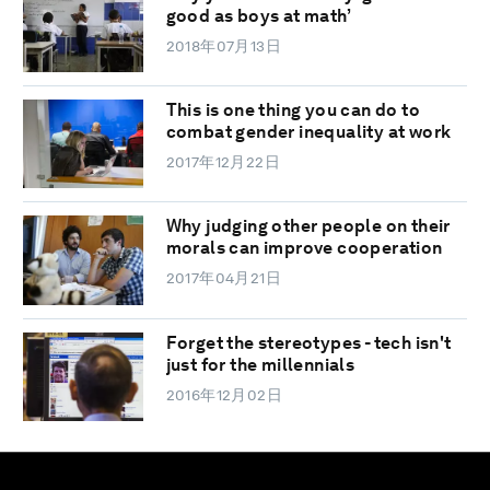
good as boys at math’
2018年07月13日
This is one thing you can do to
combat gender inequality at work
2017年12月22日
Why judging other people on their
morals can improve cooperation
2017年04月21日
Forget the stereotypes - tech isn't
just for the millennials
2016年12月02日