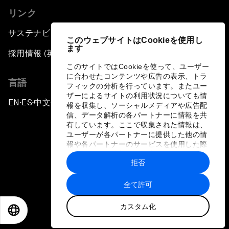
リンク
サステナビリティへの取り組み
このウェブサイトはCookieを使用し
ます
採用情報 (英語のみ)
このサイトではCookieを使って、ユーザー
に合わせたコンテンツや広告の表示、トラ
言語
フィックの分析を行っています。またユー
ザーによるサイトの利用状況についても情
EN
ES
中文
日本語
▪
▪
▪
報を収集し、ソーシャルメディアや広告配
信、データ解析の各パートナーに情報を共
有しています。ここで収集された情報は、
ユーザーが各パートナーに提供した他の情
報や各パートナーのサービスを使用した際
に収集された情報と組み合わされ、各パー
拒否
トナーによって使用されることがありま
プライバシーポリシーと利用規約
す。
全て許可
サイトマップ
カスタム化
©
2026
世界経済フォーラム
EN
ES
中文
日本語