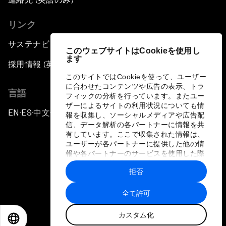
リンク
サステナビリティへの取り組み
このウェブサイトはCookieを使用し
ます
採用情報 (英語のみ)
このサイトではCookieを使って、ユーザー
に合わせたコンテンツや広告の表示、トラ
言語
フィックの分析を行っています。またユー
ザーによるサイトの利用状況についても情
EN
ES
中文
日本語
▪
▪
▪
報を収集し、ソーシャルメディアや広告配
信、データ解析の各パートナーに情報を共
有しています。ここで収集された情報は、
ユーザーが各パートナーに提供した他の情
報や各パートナーのサービスを使用した際
に収集された情報と組み合わされ、各パー
拒否
トナーによって使用されることがありま
プライバシーポリシーと利用規約
す。
全て許可
サイトマップ
カスタム化
©
2026
世界経済フォーラム
EN
ES
中文
日本語