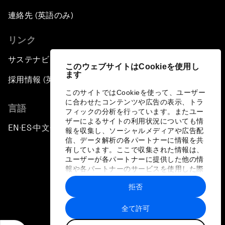
連絡先 (英語のみ)
リンク
サステナビリティへの取り組み
このウェブサイトはCookieを使用し
ます
採用情報 (英語のみ)
このサイトではCookieを使って、ユーザー
に合わせたコンテンツや広告の表示、トラ
言語
フィックの分析を行っています。またユー
ザーによるサイトの利用状況についても情
EN
ES
中文
日本語
▪
▪
▪
報を収集し、ソーシャルメディアや広告配
信、データ解析の各パートナーに情報を共
有しています。ここで収集された情報は、
ユーザーが各パートナーに提供した他の情
報や各パートナーのサービスを使用した際
に収集された情報と組み合わされ、各パー
拒否
トナーによって使用されることがありま
プライバシーポリシーと利用規約
す。
全て許可
サイトマップ