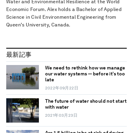
Water and Environmental Resilience at the World
Economic Forum. Alex holds a Bachelor of Applied
Science in Civil Environmental Engineering from
Queen's University, Canada.
最新記事
We need to rethink how we manage
our water systems — before it’s too
late
2022年09月22日
The future of water should not start
with water
2021年03月23日
Are 1.5 billion jobs at risk of drying