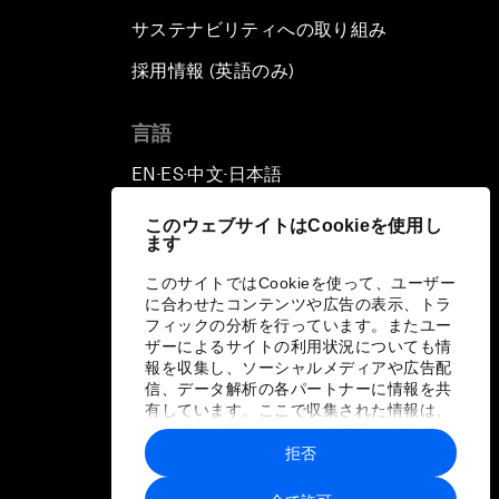
サステナビリティへの取り組み
採用情報 (英語のみ)
て
言語
EN
ES
中文
日本語
▪
▪
▪
このウェブサイトはCookieを使用し
ます
このサイトではCookieを使って、ユーザー
に合わせたコンテンツや広告の表示、トラ
フィックの分析を行っています。またユー
ザーによるサイトの利用状況についても情
報を収集し、ソーシャルメディアや広告配
信、データ解析の各パートナーに情報を共
有しています。ここで収集された情報は、
ユーザーが各パートナーに提供した他の情
報や各パートナーのサービスを使用した際
拒否
に収集された情報と組み合わされ、各パー
トナーによって使用されることがありま