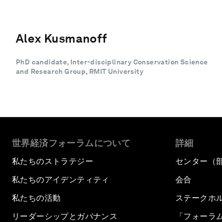
Alex Kusmanoff
PhD candidate, Inter-disciplinary Conservation Science
and Research Group, RMIT University
世界経済フォーラムについて
詳細
私たちのストラテジー
センター（
私たちのアイデンティティ
会合
私たちの活動
ステークホ
リーダーシップとガバナンス
「フォーラ