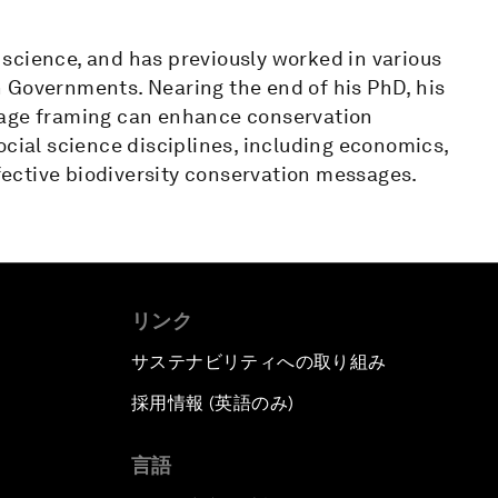
science, and has previously worked in various
 Governments. Nearing the end of his PhD, his
sage framing can enhance conservation
ocial science disciplines, including economics,
ective biodiversity conservation messages.
リンク
サステナビリティへの取り組み
採用情報 (英語のみ)
て
言語