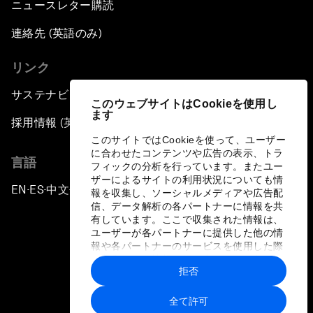
ニュースレター購読
連絡先 (英語のみ)
リンク
サステナビリティへの取り組み
このウェブサイトはCookieを使用し
ます
採用情報 (英語のみ)
このサイトではCookieを使って、ユーザー
に合わせたコンテンツや広告の表示、トラ
言語
フィックの分析を行っています。またユー
ザーによるサイトの利用状況についても情
EN
ES
中文
日本語
▪
▪
▪
報を収集し、ソーシャルメディアや広告配
信、データ解析の各パートナーに情報を共
有しています。ここで収集された情報は、
ユーザーが各パートナーに提供した他の情
報や各パートナーのサービスを使用した際
に収集された情報と組み合わされ、各パー
拒否
トナーによって使用されることがありま
プライバシーポリシーと利用規約
す。
全て許可
サイトマップ