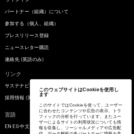
パートナー（組織）について
参加する（個人、組織）
プレスリリース登録
ニュースレター購読
連絡先 (英語のみ)
リンク
サステナビリティへの取り組み
このウェブサイトはCookieを使用し
ます
採用情報 (英語のみ)
このサイトではCookieを使って、ユーザー
に合わせたコンテンツや広告の表示、トラ
言語
フィックの分析を行っています。またユー
ザーによるサイトの利用状況についても情
EN
ES
中文
日本語
▪
▪
▪
報を収集し、ソーシャルメディアや広告配
信、データ解析の各パートナーに情報を共