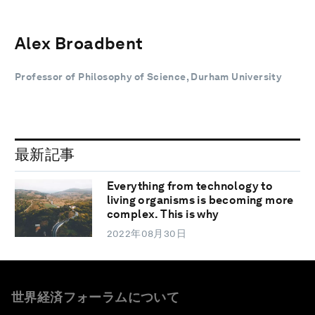
Alex Broadbent
Professor of Philosophy of Science, Durham University
最新記事
Everything from technology to
living organisms is becoming more
complex. This is why
2022年08月30日
世界経済フォーラムについて