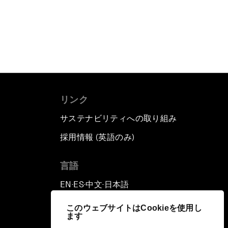
リンク
サステナビリティへの取り組み
採用情報 (英語のみ)
て
言語
EN
ES
中文
日本語
▪
▪
▪
このウェブサイトはCookieを使用し
ます