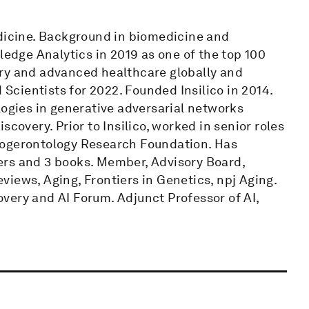
edicine. Background in biomedicine and
dge Analytics in 2019 as one of the top 100
overy and advanced healthcare globally and
 Scientists for 2022. Founded Insilico in 2014.
logies in generative adversarial networks
covery. Prior to Insilico, worked in senior roles
iogerontology Research Foundation. Has
ers and 3 books. Member, Advisory Board,
iews, Aging, Frontiers in Genetics, npj Aging.
very and AI Forum. Adjunct Professor of AI,