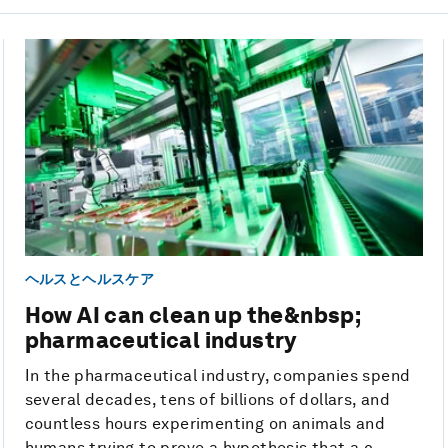
ヘルスとヘルスケア
How AI can clean up the&nbsp;
pharmaceutical industry
In the pharmaceutical industry, companies spend
several decades, tens of billions of dollars, and
countless hours experimenting on animals and
humans trying to prove a hypothesis that a c...