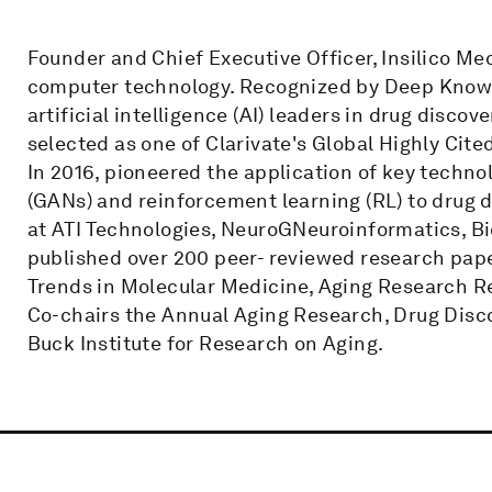
Founder and Chief Executive Officer, Insilico M
computer technology. Recognized by Deep Knowle
artificial intelligence (AI) leaders in drug disc
selected as one of Clarivate's Global Highly Cited
In 2016, pioneered the application of key techno
(GANs) and reinforcement learning (RL) to drug dis
at ATI Technologies, NeuroGNeuroinformatics, B
published over 200 peer- reviewed research pap
Trends in Molecular Medicine, Aging Research Rev
Co-chairs the Annual Aging Research, Drug Disco
Buck Institute for Research on Aging.