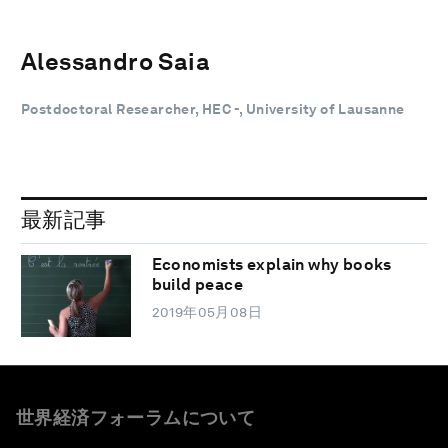
Alessandro Saia
Postdoctoral Researcher, HEC -, University of Lausanne
最新記事
Economists explain why books
build peace
2019年05月08日
世界経済フォーラムについて