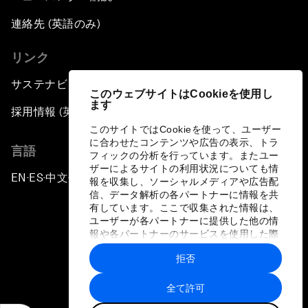
連絡先 (英語のみ)
リンク
サステナビリティへの取り組み
このウェブサイトはCookieを使用し
ます
採用情報 (英語のみ)
このサイトではCookieを使って、ユーザー
に合わせたコンテンツや広告の表示、トラ
言語
フィックの分析を行っています。またユー
ザーによるサイトの利用状況についても情
EN
ES
中文
日本語
▪
▪
▪
報を収集し、ソーシャルメディアや広告配
信、データ解析の各パートナーに情報を共
有しています。ここで収集された情報は、
ユーザーが各パートナーに提供した他の情
報や各パートナーのサービスを使用した際
に収集された情報と組み合わされ、各パー
拒否
トナーによって使用されることがありま
プライバシーポリシーと利用規約
す。
全て許可
サイトマップ