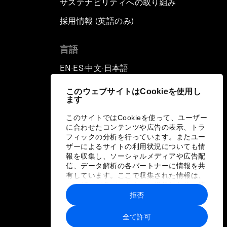
サステナビリティへの取り組み
採用情報 (英語のみ)
て
言語
EN
ES
中文
日本語
▪
▪
▪
このウェブサイトはCookieを使用し
ます
このサイトではCookieを使って、ユーザー
に合わせたコンテンツや広告の表示、トラ
フィックの分析を行っています。またユー
ザーによるサイトの利用状況についても情
報を収集し、ソーシャルメディアや広告配
信、データ解析の各パートナーに情報を共
有しています。ここで収集された情報は、
ユーザーが各パートナーに提供した他の情
報や各パートナーのサービスを使用した際
拒否
に収集された情報と組み合わされ、各パー
トナーによって使用されることがありま
全て許可
す。