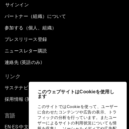
サインイン
パートナー（組織）について
参加する（個人、組織）
プレスリリース登録
ニュースレター購読
連絡先 (英語のみ)
リンク
サステナビリティへの取り組み
このウェブサイトはCookieを使用し
ます
採用情報 (英語のみ)
このサイトではCookieを使って、ユーザー
に合わせたコンテンツや広告の表示、トラ
言語
フィックの分析を行っています。またユー
ザーによるサイトの利用状況についても情
EN
ES
中文
日本語
▪
▪
▪
報を収集し、ソーシャルメディアや広告配