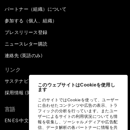
パートナー（組織）について
参加する（個人、組織）
プレスリリース登録
ニュースレター購読
連絡先 (英語のみ)
リンク
サステナビリティへの取り組み
このウェブサイトはCookieを使用し
ます
採用情報 (英語のみ)
このサイトではCookieを使って、ユーザー
に合わせたコンテンツや広告の表示、トラ
言語
フィックの分析を行っています。またユー
ザーによるサイトの利用状況についても情
EN
ES
中文
日本語
▪
▪
▪
報を収集し、ソーシャルメディアや広告配
信、データ解析の各パートナーに情報を共