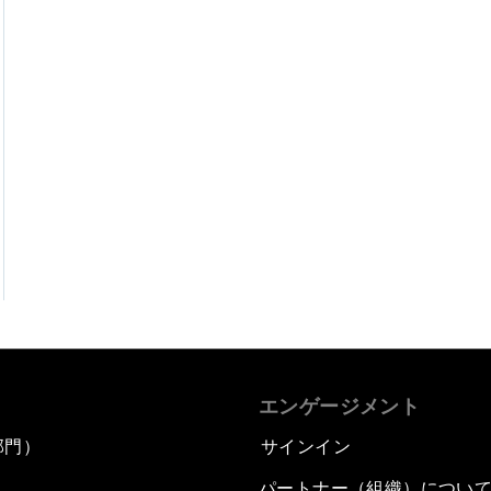
エンゲージメント
部門）
サインイン
パートナー（組織）につい