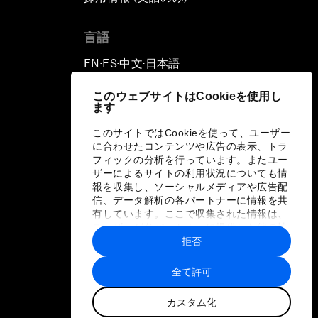
言語
EN
ES
中文
日本語
▪
▪
▪
このウェブサイトはCookieを使用し
ます
このサイトではCookieを使って、ユーザー
に合わせたコンテンツや広告の表示、トラ
フィックの分析を行っています。またユー
ザーによるサイトの利用状況についても情
報を収集し、ソーシャルメディアや広告配
信、データ解析の各パートナーに情報を共
有しています。ここで収集された情報は、
ユーザーが各パートナーに提供した他の情
報や各パートナーのサービスを使用した際
拒否
に収集された情報と組み合わされ、各パー
トナーによって使用されることがありま
全て許可
す。
カスタム化