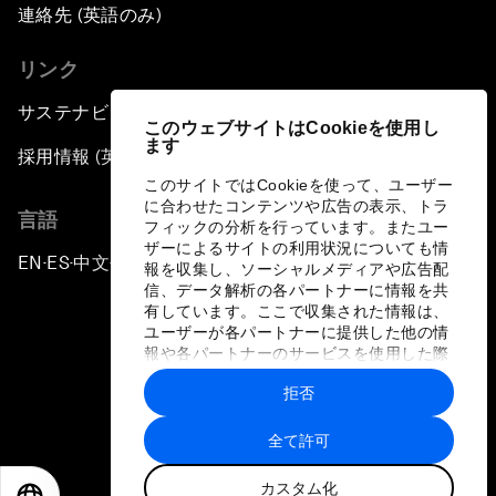
連絡先 (英語のみ)
リンク
サステナビリティへの取り組み
このウェブサイトはCookieを使用し
ます
採用情報 (英語のみ)
このサイトではCookieを使って、ユーザー
に合わせたコンテンツや広告の表示、トラ
言語
フィックの分析を行っています。またユー
ザーによるサイトの利用状況についても情
EN
ES
中文
日本語
▪
▪
▪
報を収集し、ソーシャルメディアや広告配
信、データ解析の各パートナーに情報を共
有しています。ここで収集された情報は、
ユーザーが各パートナーに提供した他の情
報や各パートナーのサービスを使用した際
に収集された情報と組み合わされ、各パー
拒否
トナーによって使用されることがありま
プライバシーポリシーと利用規約
す。
全て許可
サイトマップ
カスタム化
©
2026
世界経済フォーラム