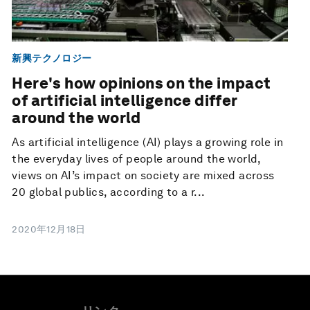
新興テクノロジー
Here's how opinions on the impact
of artificial intelligence differ
around the world
As artificial intelligence (AI) plays a growing role in
the everyday lives of people around the world,
views on AI’s impact on society are mixed across
20 global publics, according to a r...
2020年12月18日