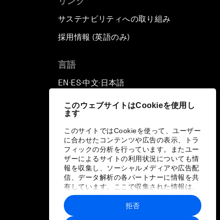
リンク
サステナビリティへの取り組み
採用情報 (英語のみ)
て
言語
EN
ES
中文
日本語
▪
▪
▪
このウェブサイトはCookieを使用し
ます
このサイトではCookieを使って、ユーザー
に合わせたコンテンツや広告の表示、トラ
フィックの分析を行っています。またユー
ザーによるサイトの利用状況についても情
報を収集し、ソーシャルメディアや広告配
信、データ解析の各パートナーに情報を共
有しています。ここで収集された情報は、
ユーザーが各パートナーに提供した他の情
報や各パートナーのサービスを使用した際
拒否
に収集された情報と組み合わされ、各パー