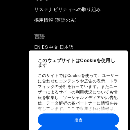
サステナビリティへの取り組み
採用情報 (英語のみ)
て
言語
EN
ES
中文
日本語
▪
▪
▪
このウェブサイトはCookieを使用し
ます
このサイトではCookieを使って、ユーザー
に合わせたコンテンツや広告の表示、トラ
フィックの分析を行っています。またユー
ザーによるサイトの利用状況についても情
報を収集し、ソーシャルメディアや広告配
信、データ解析の各パートナーに情報を共
有しています。ここで収集された情報は、
ユーザーが各パートナーに提供した他の情
報や各パートナーのサービスを使用した際
拒否
に収集された情報と組み合わされ、各パー