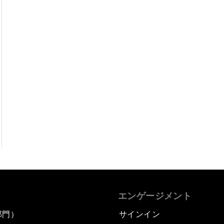
エンゲージメント
部門）
サインイン