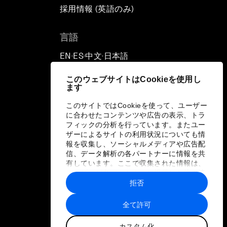
採用情報 (英語のみ)
て
言語
EN
ES
中文
日本語
▪
▪
▪
このウェブサイトはCookieを使用し
ます
このサイトではCookieを使って、ユーザー
に合わせたコンテンツや広告の表示、トラ
フィックの分析を行っています。またユー
ザーによるサイトの利用状況についても情
報を収集し、ソーシャルメディアや広告配
信、データ解析の各パートナーに情報を共
有しています。ここで収集された情報は、
ユーザーが各パートナーに提供した他の情
報や各パートナーのサービスを使用した際
拒否
に収集された情報と組み合わされ、各パー
トナーによって使用されることがありま
全て許可
す。
カスタム化