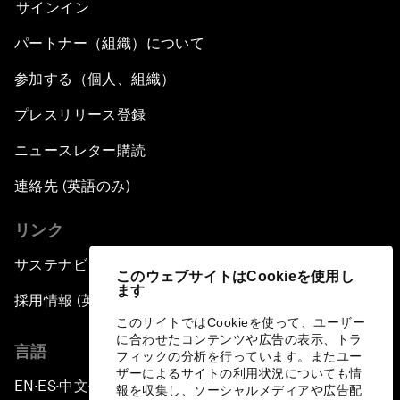
サインイン
パートナー（組織）について
参加する（個人、組織）
プレスリリース登録
ニュースレター購読
連絡先 (英語のみ)
リンク
サステナビリティへの取り組み
このウェブサイトはCookieを使用し
ます
採用情報 (英語のみ)
このサイトではCookieを使って、ユーザー
に合わせたコンテンツや広告の表示、トラ
言語
フィックの分析を行っています。またユー
ザーによるサイトの利用状況についても情
EN
ES
中文
日本語
▪
▪
▪
報を収集し、ソーシャルメディアや広告配