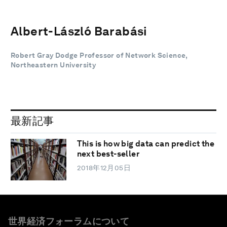
Albert-László Barabási
Robert Gray Dodge Professor of Network Science,
Northeastern University
最新記事
This is how big data can predict the
next best-seller
2018年12月05日
世界経済フォーラムについて