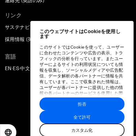
連絡先 (英語のみ)
リンク
サステナビリティへの取り組み
このウェブサイトはCookieを使用し
ます
採用情報 (英語のみ)
このサイトではCookieを使って、ユーザー
に合わせたコンテンツや広告の表示、トラ
言語
フィックの分析を行っています。またユー
ザーによるサイトの利用状況についても情
EN
ES
中文
日本語
▪
▪
▪
報を収集し、ソーシャルメディアや広告配
信、データ解析の各パートナーに情報を共
有しています。ここで収集された情報は、
ユーザーが各パートナーに提供した他の情
報や各パートナーのサービスを使用した際
に収集された情報と組み合わされ、各パー
拒否
トナーによって使用されることがありま
プライバシーポリシーと利用規約
す。
全て許可
サイトマップ
カスタム化
©
2026
世界経済フォーラム
EN
ES
中文
日本語