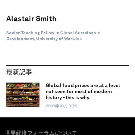
Alastair Smith
Senior Teaching Fellow in Global Sustainable
Development, University of Warwick
最新記事
Global food prices are at a level
not seen for most of modern
history - this is why
2021年10月01日
世界経済フォーラムについて