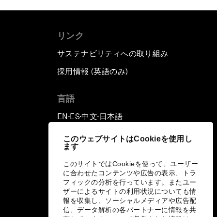
リンク
サステナビリティへの取り組み
採用情報 (英語のみ)
て
言語
EN
ES
中文
日本語
▪
▪
▪
このウェブサイトはCookieを使用し
ます
このサイトではCookieを使って、ユーザー
に合わせたコンテンツや広告の表示、トラ
フィックの分析を行っています。またユー
ザーによるサイトの利用状況についても情
報を収集し、ソーシャルメディアや広告配
信、データ解析の各パートナーに情報を共