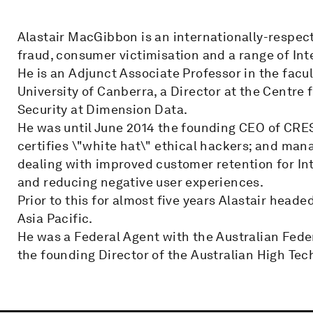
Alastair MacGibbon is an internationally-respect
fraud, consumer victimisation and a range of Int
He is an Adjunct Associate Professor in the fac
University of Canberra, a Director at the Centre 
Security at Dimension Data.
He was until June 2014 the founding CEO of CREST
certifies \"white hat\" ethical hackers; and man
dealing with improved customer retention for In
and reducing negative user experiences.
Prior to this for almost five years Alastair heade
Asia Pacific.
He was a Federal Agent with the Australian Federa
the founding Director of the Australian High Tec