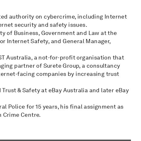
ed authority on cybercrime, including Internet
ernet security and safety issues.
ulty of Business, Government and Law at the
for Internet Safety, and General Manager,
 Australia, a not-for-profit organisation that
aging partner of Surete Group, a consultancy
ternet-facing companies by increasing trust
d Trust & Safety at eBay Australia and later eBay
l Police for 15 years, his final assignment as
h Crime Centre.