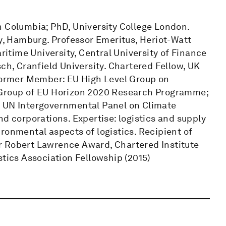
h Columbia; PhD, University College London.
ty, Hamburg. Professor Emeritus, Heriot-Watt
aritime University, Central University of Finance
ch, Cranfield University. Chartered Fellow, UK
 Former Member: EU High Level Group on
 Group of EU Horizon 2020 Research Programme;
e UN Intergovernmental Panel on Climate
nd corporations. Expertise: logistics and supply
ronmental aspects of logistics. Recipient of
r Robert Lawrence Award, Chartered Institute
stics Association Fellowship (2015)