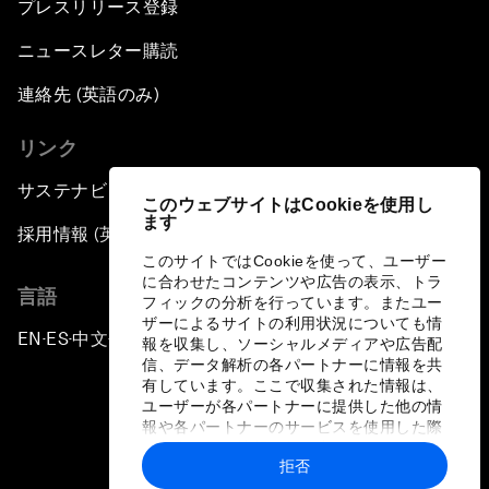
プレスリリース登録
ニュースレター購読
連絡先 (英語のみ)
リンク
サステナビリティへの取り組み
このウェブサイトはCookieを使用し
ます
採用情報 (英語のみ)
このサイトではCookieを使って、ユーザー
に合わせたコンテンツや広告の表示、トラ
言語
フィックの分析を行っています。またユー
ザーによるサイトの利用状況についても情
EN
ES
中文
日本語
▪
▪
▪
報を収集し、ソーシャルメディアや広告配
信、データ解析の各パートナーに情報を共
有しています。ここで収集された情報は、
ユーザーが各パートナーに提供した他の情
報や各パートナーのサービスを使用した際
に収集された情報と組み合わされ、各パー
拒否
トナーによって使用されることがありま
プライバシーポリシーと利用規約