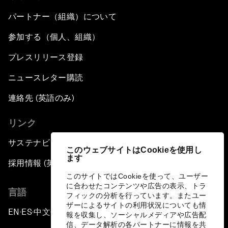
パートナー（組織）について
参加する（個人、組織）
プレスリリース登録
ニュースレター購読
連絡先 (英語のみ)
リンク
サステナビリティへの取り組み
このウェブサイトはCookieを使用し
ます
採用情報 (英語のみ)
このサイトではCookieを使って、ユーザー
に合わせたコンテンツや広告の表示、トラ
言語
フィックの分析を行っています。またユー
ザーによるサイトの利用状況についても情
EN
ES
中文
日本語
▪
▪
▪
報を収集し、ソーシャルメディアや広告配
信、データ解析の各パートナーに情報を共