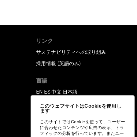
リンク
サステナビリティへの取り組み
採用情報 (英語のみ)
て
言語
EN
ES
中文
日本語
▪
▪
▪
このウェブサイトはCookieを使用し
ます
このサイトではCookieを使って、ユーザー
に合わせたコンテンツや広告の表示、トラ
フィックの分析を行っています。またユー