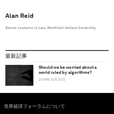
Alan Reid
Senior Lecturer in Law, Sheffield Hallam University
最新記事
Should we be worried about a
world ruled by algorithms?
2016年12月22日
世界経済フォーラムについて